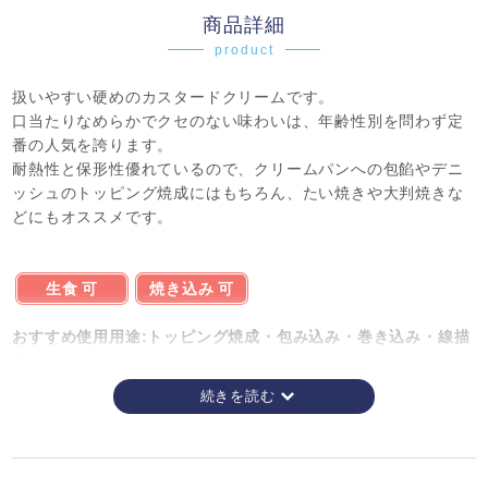
商品詳細
product
扱いやすい硬めのカスタードクリームです。
口当たりなめらかでクセのない味わいは、年齢性別を問わず定
番の人気を誇ります。
耐熱性と保形性優れているので、クリームパンへの包餡やデニ
ッシュのトッピング焼成にはもちろん、たい焼きや大判焼きな
どにもオススメです。
生食 可
焼き込み 可
おすすめ使用用途:トッピング焼成・包み込み・巻き込み・線描
き
使用上の注意
保存の状態によっては、一部分離したように見える場合があ
りますが、品質には問題ありません。