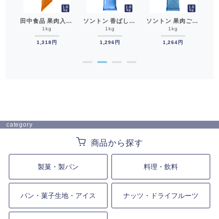
ママパン 菓子パン玉生地 40g×12 冷凍パン生地 ISM(イズム)__
田中食品 果肉入りあまおうR いちごフラワーRN 1kg クリーム__苺 イチゴ
ソントン 香ばし加賀棒ほうじ茶クリーム 1kg クリーム 番茶__
ソントン 果肉ごろごろまろやか白桃 1kg クリーム フラワーペースト__
1kg
1kg
1kg
1,318円
1,296円
1,264円
●
●
●
●
category
製菓・製パン
料理・飲料
パン・菓子生地・アイス
ナッツ・ドライフルーツ