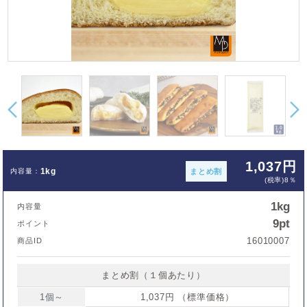
1,037円
1kg
まとめ割
(税率)8％
1kg
内容量
9pt
ポイント
16010007
商品ID
まとめ割（１個あたり）
1個～
1,037円 （標準価格）