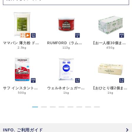
ママパン 薄力粉 ドルチェ 2.5kg 菓子用小麦粉 北海道産 江別製粉 国産小麦粉_シフォンケーキ スポンジケーキ パウンドケーキ クッキー
RUMFORD（ラムフォード） ベーキングパウダー 113g 膨脹剤 BP__
【お一人様30個まで】よつ葉 無塩バター 450g 賞味期限2026年11月5日またはそれ以降 バター よつば 北海道 食塩不使用 __
2.5kg
113g
450g
サフ インスタント・ドライイースト赤 500g 乾燥酵母 低糖用 LESAFFRE ルサッフル__
ウェルネオシュガー 粉糖NZ-1S 1kg 粉砂糖__
【おひとり様2個まで】よつ葉 北海道十勝クリームチーズ（B） 1kg チーズ よつば__
500g
1kg
1kg
●
●
●
●
●
●
●
●
INFO. ご利用ガイド