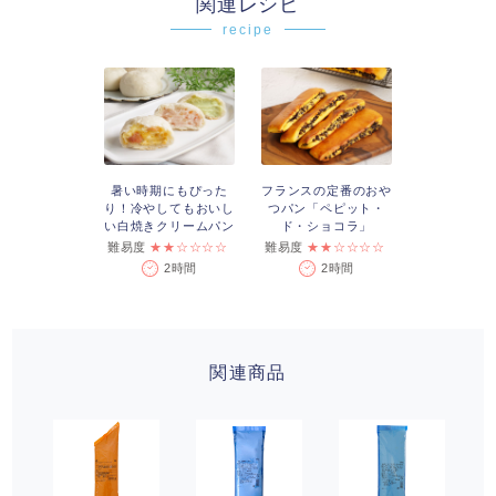
関連レシピ
recipe
暑い時期にもぴった
フランスの定番のおや
り！冷やしてもおいし
つパン「ペピット・
い白焼きクリームパン
ド・ショコラ」
難易度
★★☆☆☆☆
難易度
★★☆☆☆☆
2時間
2時間
関連商品