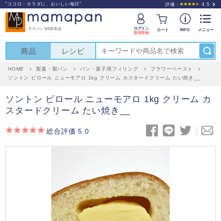
"ココロ・カラダに、おいしい毎日"
評価：
4.5
ログイン
ママパン WEB本店
カート
INFO.
メニュー
新規登録
商品
レシピ
HOME
製菓・製パン
パン・菓子用フィリング
フラワーペースト
ソントン ピロール ニューモアロ 1kg クリーム カスタードクリーム たい焼き__
ソントン ピロール ニューモアロ 1kg クリーム カ
スタードクリーム たい焼き__
総合評価 5.0