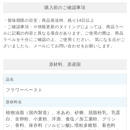
その際は、よく揉んでからご使用ください。
購入前のご確認事項
・賞味期限の目安：
商品発送時、残り14日以上
・ご確認事項：
※情報更新のタイミングによっては、商品ラベ
ルに記載の内容と異なる場合があります。ご使用の際は、商品
▼ レシピはこちら ▼
ラベルを十分にご確認の上、ご使用ください。 気になる点がご
ざいましたら、メールにてお問い合わせをお願いします。
冷やしてもおいしい白焼きクリームパン
フランスの定番のおやつパン「ペピット・ド・ショコラ」
原材料、原産国
品名
フラワーペースト
原材料名
植物油脂（国内製造）、水あめ、砂糖、脱脂粉乳、乳蛋
白、全卵粉、小麦粉、洋酒、食塩／加工澱粉、グリシ
ン、香料、保存料（ソルビン酸)､増粘多糖類、着色料