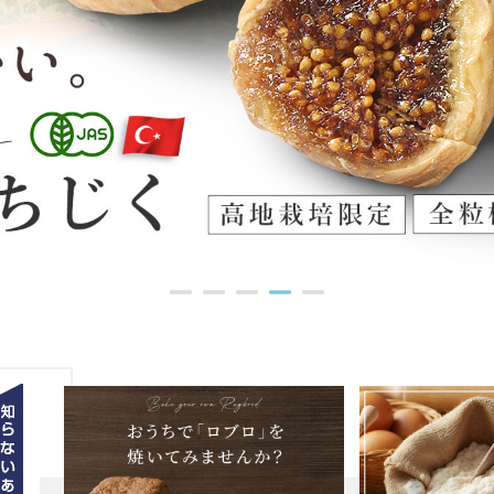
●
●
●
●
●