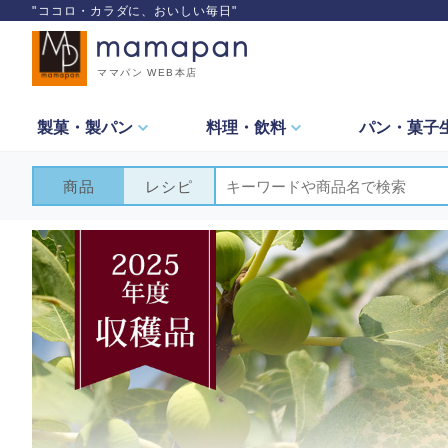
"ココロ・カラダに、おいしい毎日"
ママパン WEB本店
製菓・
製パン
料理・
飲料
パン・
菓子
商品
レシピ