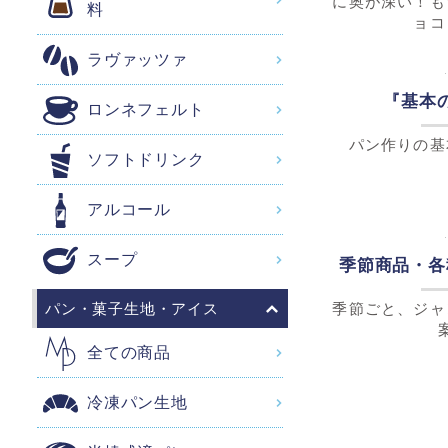
料
ラヴァッツァ
「欲しかった」
か
ロンネフェルト
ソフトドリンク
チョコレ
製菓用チョコレ
アルコール
に奥が深い！も
ョコ
スープ
パン・菓子生地・アイス
『基本の
全ての商品
パン作りの基
冷凍パン生地