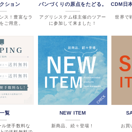
クション
パンづくりの原点をたどる。
ンス！豊富なラ
アグリシステム様主催のツアー
世界で
をご用意。
に参加して来ました！
一覧
NEW ITEM
S
ール便手数料な
新商品、続々登場！
お買
上で送料無料で