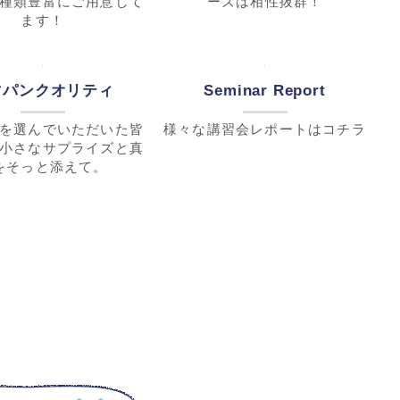
全粒粉特集
ライ麦特集
魅力を知って、奥深い
美味しくて栄養豊富、ライ麦の
を楽しみませんか？
素朴で奥深い味わい！
有機特集
チーズ特集
ドライフルーツに小麦
パン・菓子・料理。手作り×チ
種類豊富にご用意して
ーズは相性抜群！
ます！
マパンクオリティ
Seminar Report
を選んでいただいた皆
様々な講習会レポートはコチラ
小さなサプライズと真
をそっと添えて。