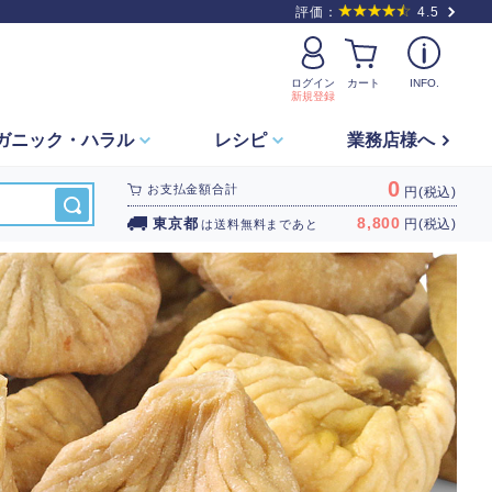
評価：
4.5
ログイン
カート
INFO.
新規登録
ガニック・
ハラル
レシピ
業務店様へ
0
お支払金額合計
円(税込)
8,800
東京都
円(税込)
は
送料無料
まであと