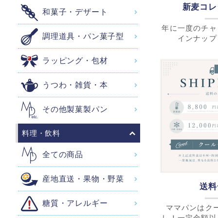
新麦コレ
和菓子・デザート
年に一度のチャ
調理道具・パン菓子型
インナップ
ラッピング・包材
うつわ・雑貨・本
その他製菓製パン
料理・飲料
全ての商品
産地直送・果物・野菜
送料
糖質・アレルギー
ママパンはク
し！一定金額以