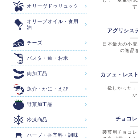
オリーヴドゥリュック
す
オリーブオイル・食用
油
アグリシス
チーズ
日本最大の小麦
の逸品
パスタ・麺・お米
肉加工品
魚介・かに・えび
野菜加工品
冷凍商品
ハーブ・香辛料・調味