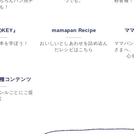
カフェ・レストラン様向け商品
meets MEAT!
を見つけません
パンやお料理に！お肉製品カタ
全粒粉の
？
ログ♪
味わい
ート辞典
冷凍生地特集
ートってこんな
焼きたて。美味しい。パンをい
ナッツ、
ちろんパン用チ
つでも。
粉各種！
も！
KEY』
mamapan Recipe
マ
本を学ぼう！
おいしいとしあわせを詰め込ん
ママパン
だレシピはこちら
さまへ、
心